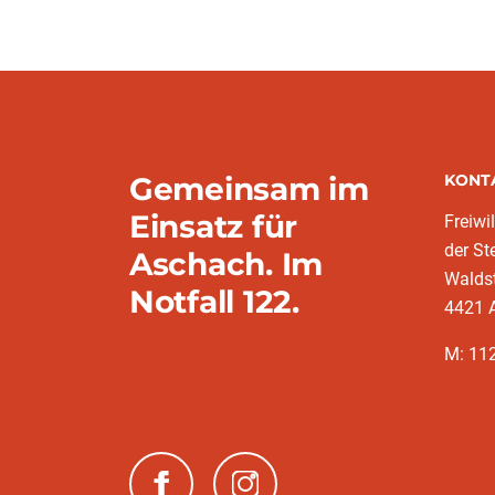
Gemeinsam im
KONT
Einsatz für
Freiwi
der St
Aschach. Im
Walds
Notfall 122.
4421 A
M: 11