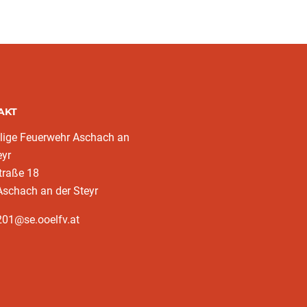
AKT
llige Feuerwehr Aschach an
eyr
traße 18
schach an der Steyr
201@se.ooelfv.at