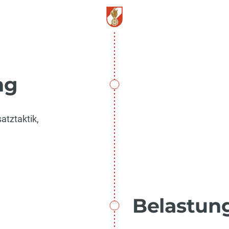
ng
atztaktik,
Belastun