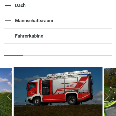
Dach
Mannschaftsraum
Fahrerkabine
vorherige
näc