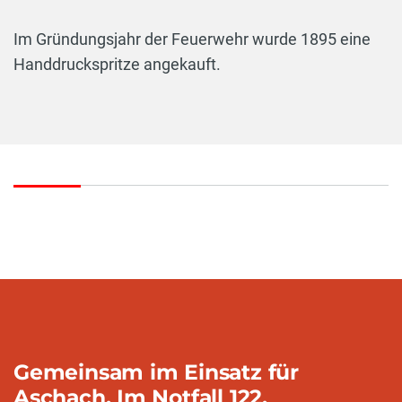
Im Gründungsjahr der Feuerwehr wurde 1895 eine
Handdruckspritze angekauft.
vorherige
näc
Gemeinsam im Einsatz für
Aschach. Im Notfall 122.