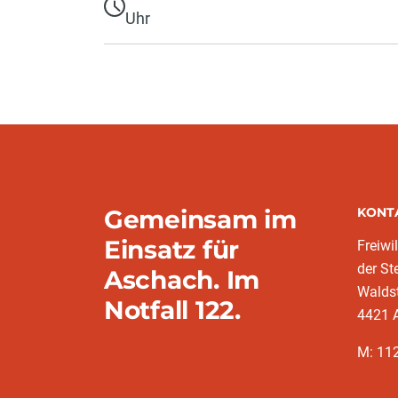
Uhr
Gemeinsam im
KONT
Einsatz für
Freiwi
der St
Aschach. Im
Walds
Notfall 122.
4421 A
M: 11