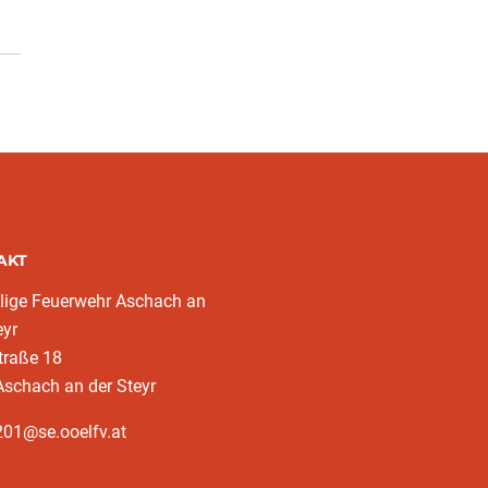
AKT
llige Feuerwehr Aschach an
eyr
traße 18
schach an der Steyr
201@se.ooelfv.at