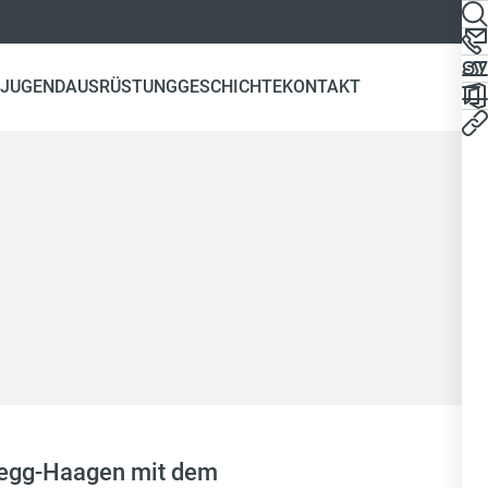
(CURRENT)
JUGEND
AUSRÜSTUNG
GESCHICHTE
KONTAKT
eregg-Haagen mit dem