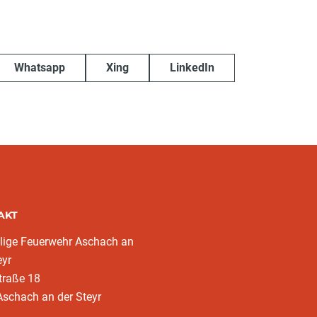
Whatsapp
Xing
LinkedIn
AKT
llige Feuerwehr Aschach an
eyr
traße 18
schach an der Steyr