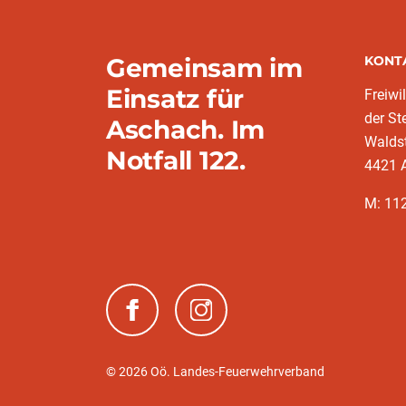
Gemeinsam im
KONT
Einsatz für
Freiwi
der St
Aschach. Im
Walds
Notfall 122.
4421 A
M: 11
(neues Fenster)
(neues Fenster)
© 2026 Oö. Landes-Feuerwehrverband