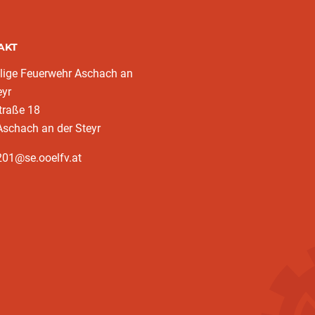
AKT
llige Feuerwehr Aschach an
eyr
traße 18
schach an der Steyr
201@se.ooelfv.at