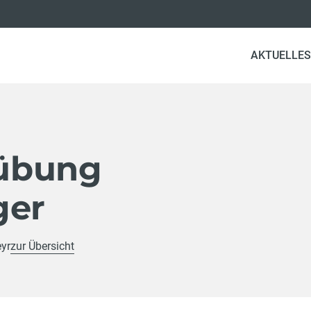
AKTUELLES
übung
ger
eyr
zur Übersicht