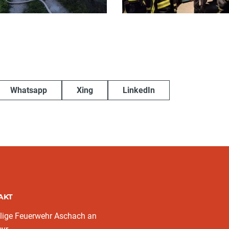
Whatsapp
Xing
LinkedIn
AKT
llige Feuerwehr Aschach an