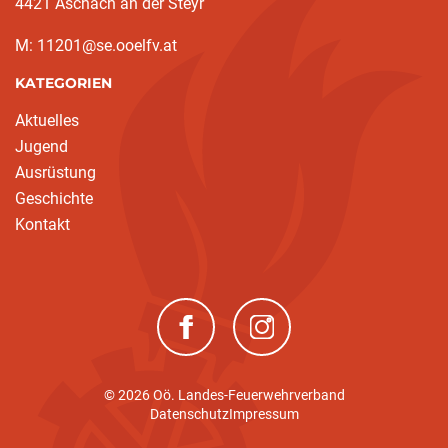
4421 Aschach an der Steyr
M: 11201@se.ooelfv.at
KATEGORIEN
Aktuelles
Jugend
Ausrüstung
Geschichte
Kontakt
(neues Fenster)
(neues Fenster)
© 2026 Oö. Landes-Feuerwehrverband
Datenschutz
Impressum