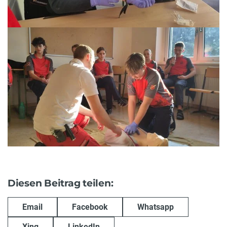
Diesen Beitrag teilen:
Email
Facebook
Whatsapp
Xing
LinkedIn